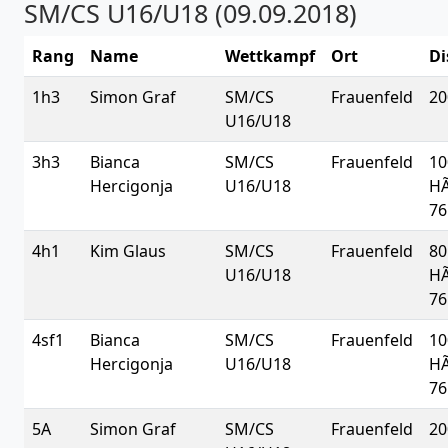
SM/CS U16/U18 (09.09.2018)
Rang
Name
Wettkampf
Ort
Di
1h3
Simon Graf
SM/CS
Frauenfeld
20
U16/U18
3h3
Bianca
SM/CS
Frauenfeld
10
Hercigonja
U16/U18
H
76
4h1
Kim Glaus
SM/CS
Frauenfeld
80
U16/U18
H
76
4sf1
Bianca
SM/CS
Frauenfeld
10
Hercigonja
U16/U18
H
76
5A
Simon Graf
SM/CS
Frauenfeld
20