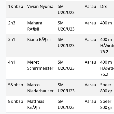
1&nbsp
Vivian Nyuma
SM
Aarau
Drei
U20/U23
2h3
Mahara
SM
Aarau
400 m
RÃ¶sli
U20/U23
3h1
Kiana RÃ¶sli
SM
Aarau
400 m
U20/U23
HÃ¼rd
76.2
4h1
Meret
SM
Aarau
400 m
Schirrmeister
U20/U23
HÃ¼rd
76.2
5&nbsp
Marco
SM
Aarau
Speer
Niederhauser
U20/U23
800 gr
8&nbsp
Matthias
SM
Aarau
Speer
KnÃ¶ri
U20/U23
800 gr