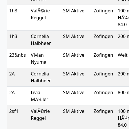
1h3
ValÃ©rie
SM Aktive
Zofingen
100 
Reggel
HÃ¼
84.0
1h3
Cornelia
SM Aktive
Zofingen
200 
Halbheer
23&nbs
Vivian
SM Aktive
Zofingen
Weit
Nyuma
2A
Cornelia
SM Aktive
Zofingen
200 
Halbheer
2A
Livia
SM Aktive
Zofingen
800 
MÃ¼ller
2sf1
ValÃ©rie
SM Aktive
Zofingen
100 
Reggel
HÃ¼
84.0