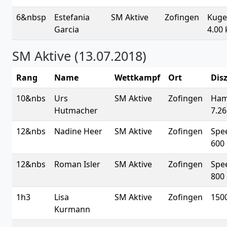
6&nbsp
Estefania
SM Aktive
Zofingen
Kuge
Garcia
4.00 
SM Aktive (13.07.2018)
Rang
Name
Wettkampf
Ort
Disz
10&nbs
Urs
SM Aktive
Zofingen
Ha
Hutmacher
7.26
12&nbs
Nadine Heer
SM Aktive
Zofingen
Spe
600 
12&nbs
Roman Isler
SM Aktive
Zofingen
Spe
800 
1h3
Lisa
SM Aktive
Zofingen
150
Kurmann