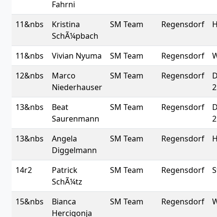
Fahrni
11&nbs
Kristina
SM Team
Regensdorf
H
SchÃ¼pbach
11&nbs
Vivian Nyuma
SM Team
Regensdorf
W
12&nbs
Marco
SM Team
Regensdorf
D
Niederhauser
2
13&nbs
Beat
SM Team
Regensdorf
D
Saurenmann
2
13&nbs
Angela
SM Team
Regensdorf
H
Diggelmann
14r2
Patrick
SM Team
Regensdorf
S
SchÃ¼tz
15&nbs
Bianca
SM Team
Regensdorf
W
Hercigonja