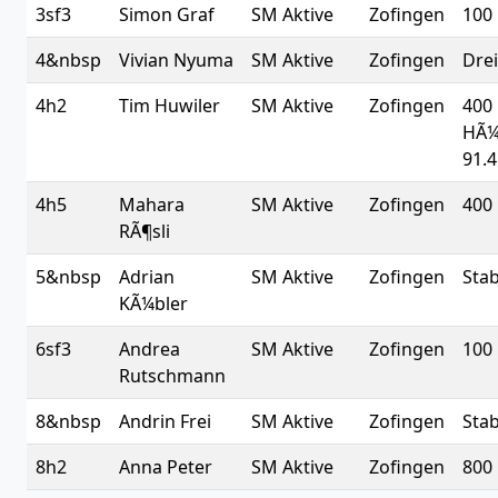
3sf3
Simon Graf
SM Aktive
Zofingen
100
4&nbsp
Vivian Nyuma
SM Aktive
Zofingen
Drei
4h2
Tim Huwiler
SM Aktive
Zofingen
400
HÃ¼
91.4
4h5
Mahara
SM Aktive
Zofingen
400
RÃ¶sli
5&nbsp
Adrian
SM Aktive
Zofingen
Sta
KÃ¼bler
6sf3
Andrea
SM Aktive
Zofingen
100
Rutschmann
8&nbsp
Andrin Frei
SM Aktive
Zofingen
Sta
8h2
Anna Peter
SM Aktive
Zofingen
800