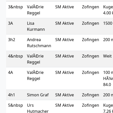
3&nbsp
ValÃ©rie
SM Aktive
Zofingen
Kuge
Reggel
4.00 
3A
Lisa
SM Aktive
Zofingen
1500
Kurmann
3h2
Andrea
SM Aktive
Zofingen
200 
Rutschmann
4&nbsp
ValÃ©rie
SM Aktive
Zofingen
Weit
Reggel
4A
ValÃ©rie
SM Aktive
Zofingen
100 
Reggel
HÃ¼
84.0
4h1
Simon Graf
SM Aktive
Zofingen
200 
5&nbsp
Urs
SM Aktive
Zofingen
Kuge
Hutmacher
7.26 