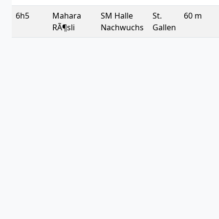
6h5
Mahara
SM Halle
St.
60 m
RÃ¶sli
Nachwuchs
Gallen