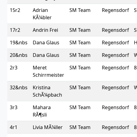
15r2
Adrian
SM Team
Regensdorf
S
KÃ¼bler
17r2
Andrin Frei
SM Team
Regensdorf
S
19&nbs
Dana Glaus
SM Team
Regensdorf
H
20&nbs
Dana Glaus
SM Team
Regensdorf
W
2r3
Meret
SM Team
Regensdorf
8
Schirrmeister
32&nbs
Kristina
SM Team
Regensdorf
W
SchÃ¼pbach
3r3
Mahara
SM Team
Regensdorf
8
RÃ¶sli
4r1
Livia MÃ¼ller
SM Team
Regensdorf
8