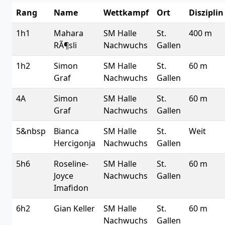
Rang
Name
Wettkampf
Ort
Disziplin
1h1
Mahara
SM Halle
St.
400 m
RÃ¶sli
Nachwuchs
Gallen
1h2
Simon
SM Halle
St.
60 m
Graf
Nachwuchs
Gallen
4A
Simon
SM Halle
St.
60 m
Graf
Nachwuchs
Gallen
5&nbsp
Bianca
SM Halle
St.
Weit
Hercigonja
Nachwuchs
Gallen
5h6
Roseline-
SM Halle
St.
60 m
Joyce
Nachwuchs
Gallen
Imafidon
6h2
Gian Keller
SM Halle
St.
60 m
Nachwuchs
Gallen