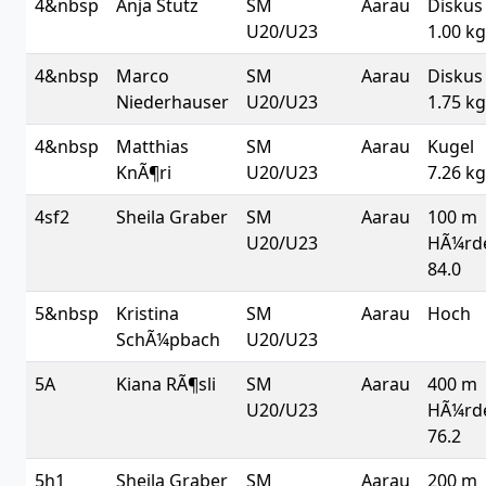
4&nbsp
Anja Stutz
SM
Aarau
Diskus
U20/U23
1.00 kg
4&nbsp
Marco
SM
Aarau
Diskus
Niederhauser
U20/U23
1.75 kg
4&nbsp
Matthias
SM
Aarau
Kugel
KnÃ¶ri
U20/U23
7.26 kg
4sf2
Sheila Graber
SM
Aarau
100 m
U20/U23
HÃ¼rd
84.0
5&nbsp
Kristina
SM
Aarau
Hoch
SchÃ¼pbach
U20/U23
5A
Kiana RÃ¶sli
SM
Aarau
400 m
U20/U23
HÃ¼rd
76.2
5h1
Sheila Graber
SM
Aarau
200 m