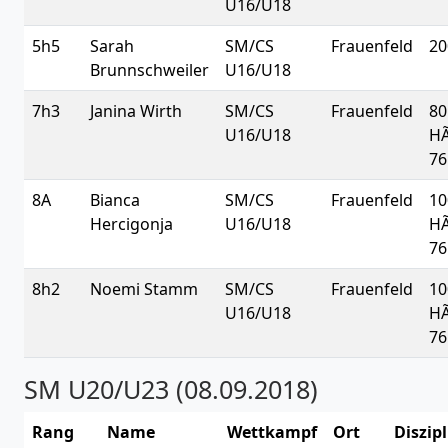
U16/U18
5h5
Sarah
SM/CS
Frauenfeld
20
Brunnschweiler
U16/U18
7h3
Janina Wirth
SM/CS
Frauenfeld
80
U16/U18
H
76
8A
Bianca
SM/CS
Frauenfeld
10
Hercigonja
U16/U18
H
76
8h2
Noemi Stamm
SM/CS
Frauenfeld
10
U16/U18
H
76
SM U20/U23 (08.09.2018)
Rang
Name
Wettkampf
Ort
Diszipl