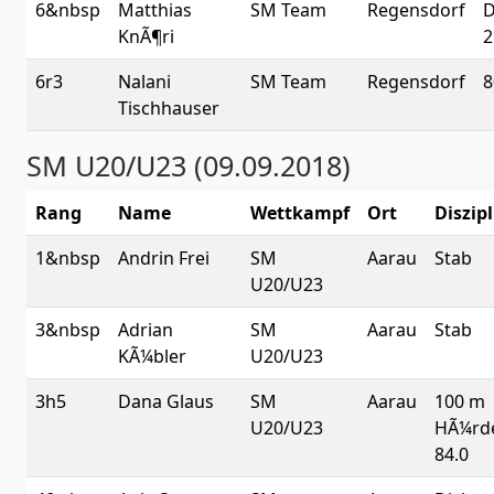
6&nbsp
Matthias
SM Team
Regensdorf
D
KnÃ¶ri
2
6r3
Nalani
SM Team
Regensdorf
8
Tischhauser
SM U20/U23 (09.09.2018)
Rang
Name
Wettkampf
Ort
Diszipl
1&nbsp
Andrin Frei
SM
Aarau
Stab
U20/U23
3&nbsp
Adrian
SM
Aarau
Stab
KÃ¼bler
U20/U23
3h5
Dana Glaus
SM
Aarau
100 m
U20/U23
HÃ¼rd
84.0