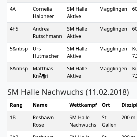
4A
Cornelia
SM Halle
Magglingen
6
Halbheer
Aktive
4h5
Andrea
SM Halle
Magglingen
6
Rutschmann
Aktive
5&nbsp
Urs
SM Halle
Magglingen
K
Hutmacher
Aktive
7.
8&nbsp
Matthias
SM Halle
Magglingen
K
KnÃ¶ri
Aktive
7.
SM Halle Nachwuchs (11.02.2018)
Rang
Name
Wettkampf
Ort
Diszip
1B
Reshawn
SM Halle
St.
200 m
Rose
Nachwuchs
Gallen