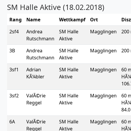
SM Halle Aktive (18.02.2018)
Rang
Name
Wettkampf
Ort
Disz
2sf4
Andrea
SM Halle
Magglingen
200
Rutschmann
Aktive
3B
Andrea
SM Halle
Magglingen
200
Rutschmann
Aktive
3sf1
Adrian
SM Halle
Magglingen
60 
KÃ¼bler
Aktive
HÃ¼
106.
3sf2
ValÃ©rie
SM Halle
Magglingen
60 
Reggel
Aktive
HÃ¼
84.0
6A
ValÃ©rie
SM Halle
Magglingen
60 
Reggel
Aktive
HÃ¼