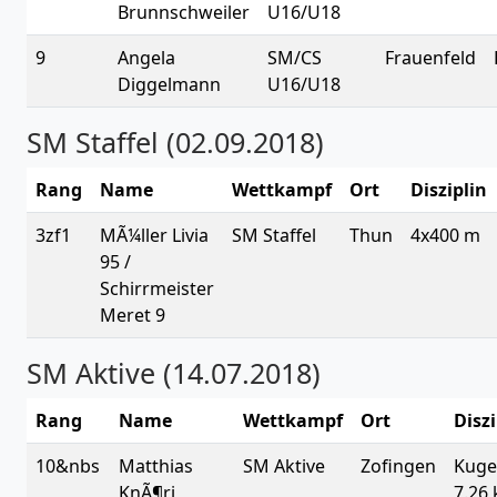
Brunnschweiler
U16/U18
9
Angela
SM/CS
Frauenfeld
Diggelmann
U16/U18
SM Staffel (02.09.2018)
Rang
Name
Wettkampf
Ort
Disziplin
3zf1
MÃ¼ller Livia
SM Staffel
Thun
4x400 m
95 /
Schirrmeister
Meret 9
SM Aktive (14.07.2018)
Rang
Name
Wettkampf
Ort
Diszi
10&nbs
Matthias
SM Aktive
Zofingen
Kuge
KnÃ¶ri
7.26 