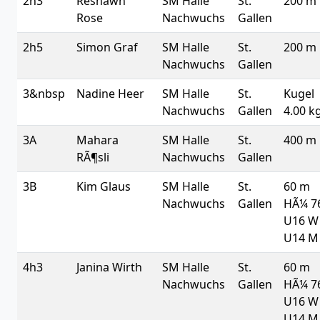
2h3
Reshawn
SM Halle
St.
200 m
Rose
Nachwuchs
Gallen
2h5
Simon Graf
SM Halle
St.
200 m
Nachwuchs
Gallen
3&nbsp
Nadine Heer
SM Halle
St.
Kugel
Nachwuchs
Gallen
4.00 k
3A
Mahara
SM Halle
St.
400 m
RÃ¶sli
Nachwuchs
Gallen
3B
Kim Glaus
SM Halle
St.
60 m
Nachwuchs
Gallen
HÃ¼ 7
U16 W 
U14 M
4h3
Janina Wirth
SM Halle
St.
60 m
Nachwuchs
Gallen
HÃ¼ 7
U16 W 
U14 M