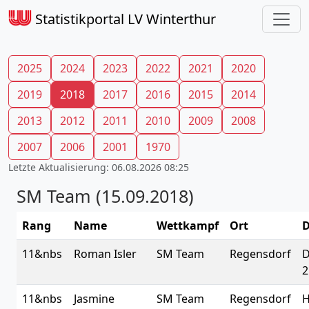
Statistikportal LV Winterthur
2025
2024
2023
2022
2021
2020
2019
2018
2017
2016
2015
2014
2013
2012
2011
2010
2009
2008
2007
2006
2001
1970
Letzte Aktualisierung: 06.08.2026 08:25
SM Team (15.09.2018)
Rang
Name
Wettkampf
Ort
D
11&nbs
Roman Isler
SM Team
Regensdorf
D
2
11&nbs
Jasmine
SM Team
Regensdorf
H