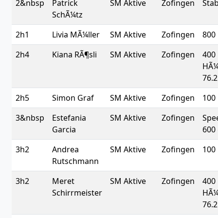
2&nbsp
Patrick
SM Aktive
Zofingen
Sta
SchÃ¼tz
2h1
Livia MÃ¼ller
SM Aktive
Zofingen
800
2h4
Kiana RÃ¶sli
SM Aktive
Zofingen
400
HÃ¼
76.2
2h5
Simon Graf
SM Aktive
Zofingen
100
3&nbsp
Estefania
SM Aktive
Zofingen
Spe
Garcia
600 
3h2
Andrea
SM Aktive
Zofingen
100
Rutschmann
3h2
Meret
SM Aktive
Zofingen
400
Schirrmeister
HÃ¼
76.2