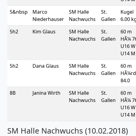
5&nbsp
Marco
SM Halle
St.
Kugel
Niederhauser
Nachwuchs
Gallen
6.00 k
5h2
Kim Glaus
SM Halle
St.
60 m
Nachwuchs
Gallen
HÃ¼ 7
U16 W 
U14 M
5h2
Dana Glaus
SM Halle
St.
60 m
Nachwuchs
Gallen
HÃ¼rd
84.0
8B
Janina Wirth
SM Halle
St.
60 m
Nachwuchs
Gallen
HÃ¼ 7
U16 W 
U14 M
SM Halle Nachwuchs (10.02.2018)