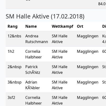
84.0
SM Halle Aktive (17.02.2018)
Rang
Name
Wettkampf
Ort
Di
12&nbs
Andrea
SM Halle
Magglingen
K
Rutschmann
Aktive
4.
1h2
Cornelia
SM Halle
Magglingen
6
Halbheer
Aktive
2&nbsp
Patrick
SM Halle
Magglingen
S
SchÃ¼tz
Aktive
3&nbsp
Adrian
SM Halle
Magglingen
S
KÃ¼bler
Aktive
3sf2
Cornelia
SM Halle
Magglingen
6
Halbheer
Aktive