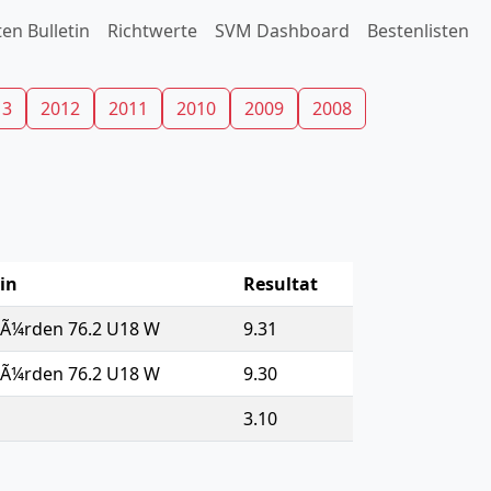
en Bulletin
Richtwerte
SVM Dashboard
Bestenlisten
13
2012
2011
2010
2009
2008
lin
Resultat
Ã¼rden 76.2 U18 W
9.31
Ã¼rden 76.2 U18 W
9.30
3.10