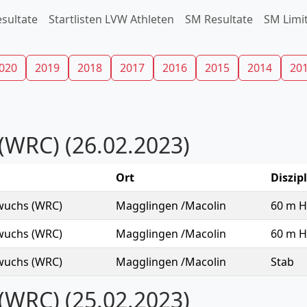
esultate
Startlisten LVW Athleten
SM Resultate
SM Limit
020
2019
2018
2017
2016
2015
2014
20
(WRC) (26.02.2023)
Ort
Diszip
wuchs (WRC)
Magglingen /Macolin
60 m H
wuchs (WRC)
Magglingen /Macolin
60 m H
wuchs (WRC)
Magglingen /Macolin
Stab
(WRC) (25.02.2023)