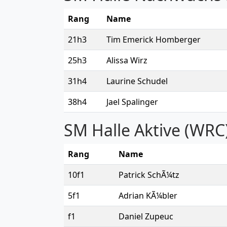
Rang
Name
21h3
Tim Emerick Homberger
25h3
Alissa Wirz
31h4
Laurine Schudel
38h4
Jael Spalinger
SM Halle Aktive (WRC)
Rang
Name
10f1
Patrick SchÃ¼tz
5f1
Adrian KÃ¼bler
f1
Daniel Zupeuc