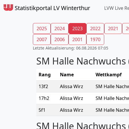
Statistikportal LV Winterthur
LVW Live R
2025
2024
2023
2022
2021
2
2007
2006
2001
1970
Letzte Aktualisierung: 06.08.2026 07:05
SM Halle Nachwuchs 
Rang
Name
Wettkampf
13f2
Alissa Wirz
SM Halle Nach
17h2
Alissa Wirz
SM Halle Nach
5f1
Alissa Wirz
SM Halle Nach
SM Halle Nachwuchs 